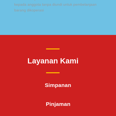
kepada anggota tanpa diundi untuk pembelanjaan
barang dikoperasi
Layanan Kami
Simpanan
Pinjaman