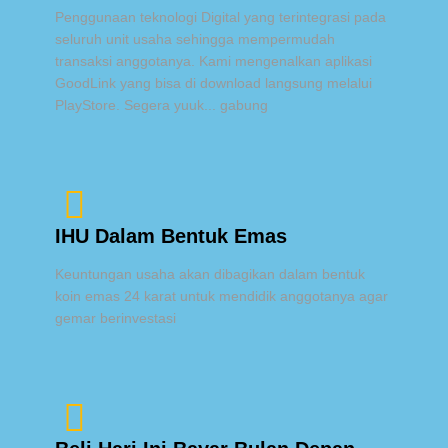
Penggunaan teknologi Digital yang terintegrasi pada
seluruh unit usaha sehingga mempermudah
transaksi anggotanya. Kami mengenalkan aplikasi
GoodLink yang bisa di download langsung melalui
PlayStore. Segera yuuk... gabung
IHU Dalam Bentuk Emas
Keuntungan usaha akan dibagikan dalam bentuk
koin emas 24 karat untuk mendidik anggotanya agar
gemar berinvestasi