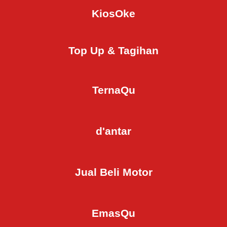
KiosOke
Top Up & Tagihan
TernaQu
d'antar
Jual Beli Motor
EmasQu