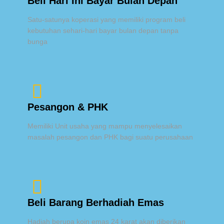
Beli Hari Ini Bayar Bulan Depan
Satu-satunya koperasi yang memiliki program beli
kebutuhan sehari-hari bayar bulan depan tanpa
bunga
Pesangon & PHK
Memiliki Unit usaha yang mampu menyelesaikan
masalah pesangon dan PHK bagi suatu perusahaan
Beli Barang Berhadiah Emas
Hadiah berupa koin emas 24 karat akan diberikan